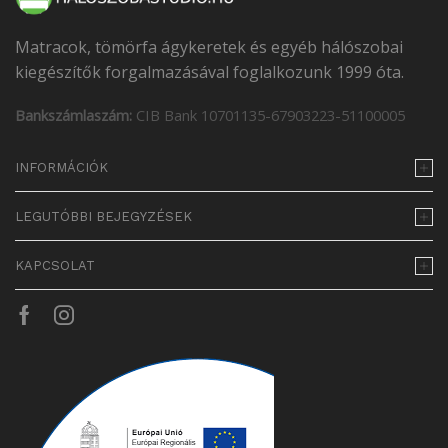
Matracok, tömörfa ágykeretek és egyéb hálószobai
kiegészítők forgalmazásával foglalkozunk 1999 óta.
Bankszámlaszám:
CIB Bank 10701135-67903223-51100005
INFORMÁCIÓK
LEGUTÓBBI BEJEGYZÉSEK
KAPCSOLAT
Facebook
Instagram