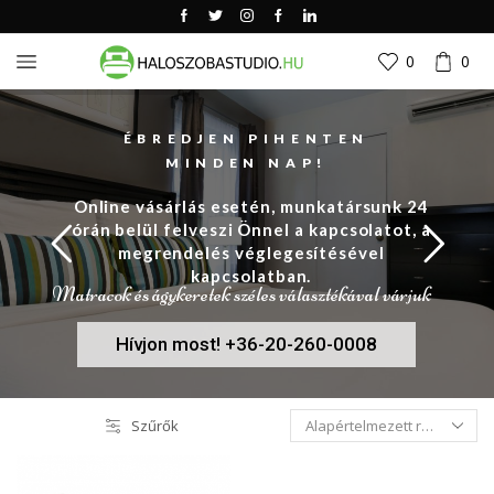
0
0
ÉBREDJEN PIHENTEN
MINDEN NAP!
Online vásárlás esetén, munkatársunk 24
órán belül felveszi Önnel a kapcsolatot, a
megrendelés véglegesítésével
kapcsolatban.
Matracok és ágykeretek széles választékával várjuk
Hívjon most! +36-20-260-0008
Szűrők