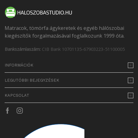
Matracok, tömörfa ágykeretek és egyéb hálószobai
kiegészítők forgalmazásával foglalkozunk 1999 óta.
Bankszámlaszám:
CIB Bank 10701135-67903223-51100005
INFORMÁCIÓK
LEGUTÓBBI BEJEGYZÉSEK
KAPCSOLAT
Facebook
Instagram