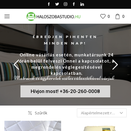
0
0
ÉBREDJEN PIHENTEN
MINDEN NAP!
Online vásárlás esetén, munkatársunk 24
órán belül felveszi Önnel a kapcsolatot, a
megrendelés véglegesítésével
kapcsolatban.
Matracok és ágykeretek széles választékával várjuk
Hívjon most! +36-20-260-0008
Szűrők