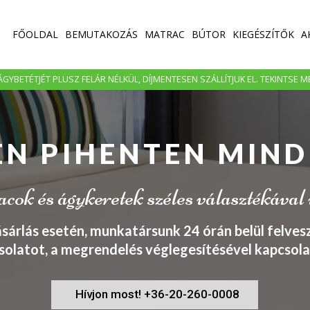
FŐOLDAL
BEMUTAKOZÁS
MATRAC
BÚTOR
KIEGÉSZÍTŐK
A
GYBETÉTJÉT PLUSZ FELÁR NÉLKÜL, DÍJMENTESEN SZÁLLÍTJUK EL. TEKINTSE 
EN PIHENTEN MIND
ok és ágykeretek széles választékával
ásárlás esetén, munkatársunk 24 órán belül felvesz
solatot, a megrendelés véglegesítésével kapcsola
Hívjon most! +36-20-260-0008