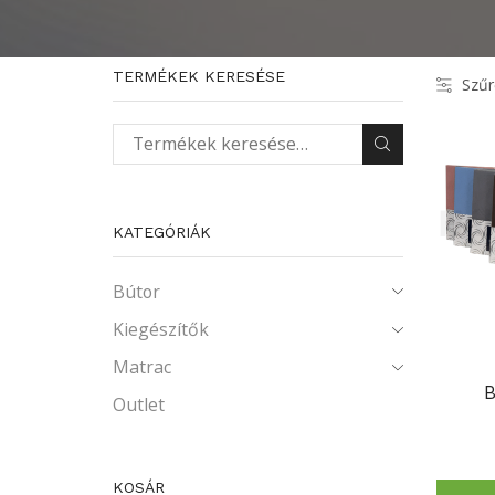
TERMÉKEK KERESÉSE
Szűr
Keresés a következőre:
KATEGÓRIÁK
Bútor
Kiegészítők
Matrac
Outlet
KOSÁR