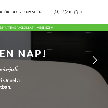
KCIÓK
BLOG
KAPCSOLAT
0
0
MEG MATRAC AKCIÓINKAT!
MEGNÉZEM
EN NAP!
 várjuk
i Önnel a
tban.