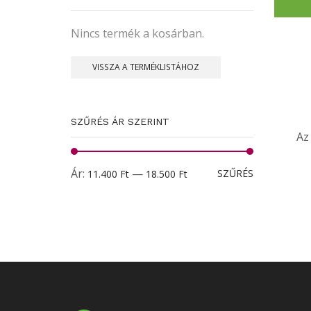
Nincs termék a kosárban.
VISSZA A TERMÉKLISTÁHOZ
SZŰRÉS ÁR SZERINT
Az
Min
Max
Ár:
—
SZŰRÉS
11.400 Ft
18.500 Ft
ár
ár