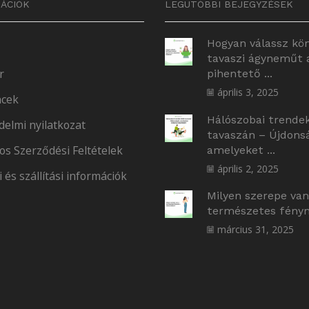
ÁCIÓK
LEGUTÓBBI BEJEGYZÉSEK
Hogyan válassz kö
tavaszi ágyneműt 
r
pihentető ...
április 3, 2025
cek
Hálószobai trende
delmi nyilatkozat
tavaszán – Újdons
os Szerződési Feltételek
amelyeket ...
április 2, 2025
i és szállítási információk
Milyen szerepe van
természetes fényne
március 31, 2025