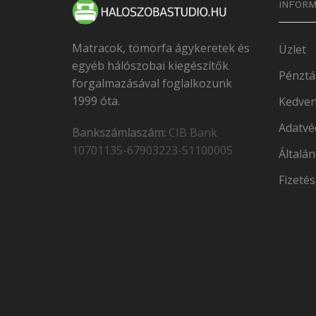
INFORM
Matracok, tömörfa ágykeretek és
Üzlet
egyéb hálószobai kiegészítők
Pénztá
forgalmazásával foglalkozunk
1999 óta.
Kedven
Adatvé
Bankszámlaszám:
CIB Bank
10701135-67903223-51100005
Általán
Fizetés