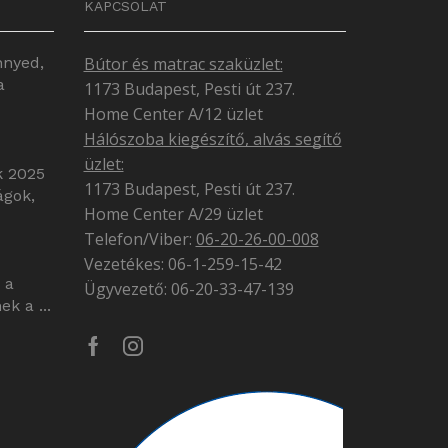
KAPCSOLAT
nnyed,
Bútor és matrac szaküzlet:
a
1173 Budapest, Pesti út 237.
Home Center A/12 üzlet
Hálószoba kiegészítő, alvás segítő
üzlet:
k 2025
1173 Budapest, Pesti út 237.
ágok,
Home Center A/29 üzlet
Telefon/Viber:
06-20-26-00-008
Vezetékes: 06-1-259-15-42
 a
Ügyvezető: 06-20-33-47-139
k a ...
Facebook
Instagram