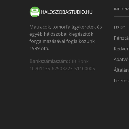
INFORM
Matracok, tömörfa ágykeretek és
Üzlet
egyéb hálószobai kiegészítők
Pénztá
forgalmazásával foglalkozunk
1999 óta.
Kedven
Adatvé
Bankszámlaszám:
CIB Bank
10701135-67903223-51100005
Általán
Fizetés