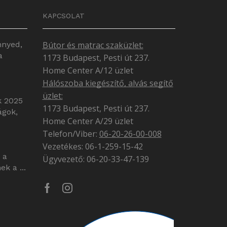
KAPCSOLAT
nnyed,
Bútor és matrac szaküzlet:
a
1173 Budapest, Pesti út 237.
Home Center A/12 üzlet
Hálószoba kiegészítő, alvás segítő
üzlet:
k 2025
1173 Budapest, Pesti út 237.
ágok,
Home Center A/29 üzlet
Telefon/Viber:
06-20-26-00-008
Vezetékes: 06-1-259-15-42
 a
Ügyvezető: 06-20-33-47-139
k a ...
Facebook
Instagram