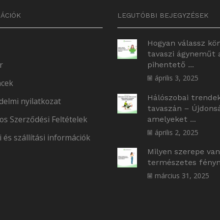
ÁCIÓK
LEGUTÓBBI BEJEGYZÉSEK
Hogyan válassz kö
tavaszi ágyneműt 
r
pihentető ...
április 3, 2025
cek
Hálószobai trende
delmi nyilatkozat
tavaszán – Újdons
os Szerződési Feltételek
amelyeket ...
április 2, 2025
i és szállítási információk
Milyen szerepe van
természetes fényne
március 31, 2025