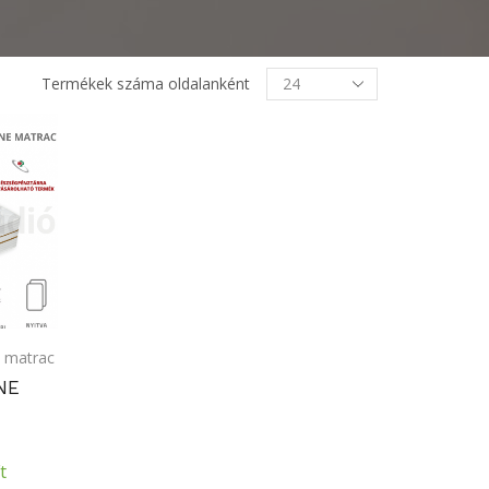
Termékek
Termékek száma oldalanként
oldalanként
 matrac
NE
t