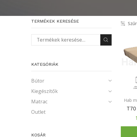
TERMÉKEK KERESÉSE
Szűr
Keresés a következőre:
KATEGÓRIÁK
Bútor
Kiegészítők
Hab m
Matrac
T70
Outlet
KOSÁR