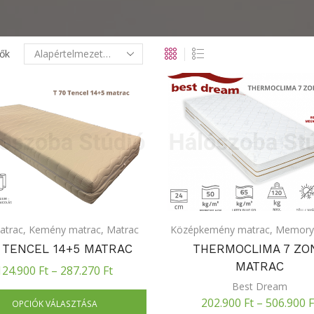
ők
atrac
,
Kemény matrac
,
Matrac
Középkemény matrac
,
Memory
 TENCEL 14+5 MATRAC
THERMOCLIMA 7 ZO
MATRAC
124.900
Ft
–
287.270
Ft
Best Dream
202.900
Ft
–
506.900
F
OPCIÓK VÁLASZTÁSA