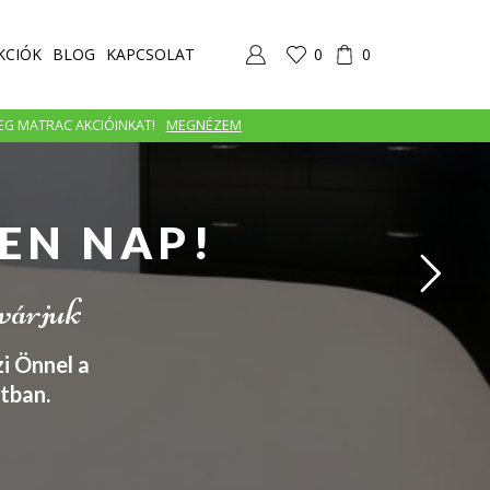
KCIÓK
BLOG
KAPCSOLAT
0
0
MEG MATRAC AKCIÓINKAT!
MEGNÉZEM
EN NAP!
 várjuk
i Önnel a
tban.