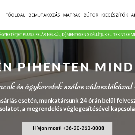
FŐOLDAL
BEMUTAKOZÁS
MATRAC
BÚTOR
KIEGÉSZÍTŐK
A
GYBETÉTJÉT PLUSZ FELÁR NÉLKÜL, DÍJMENTESEN SZÁLLÍTJUK EL. TEKINTSE 
EN PIHENTEN MIND
ok és ágykeretek széles választékával
ásárlás esetén, munkatársunk 24 órán belül felvesz
solatot, a megrendelés véglegesítésével kapcsola
Hívjon most! +36-20-260-0008