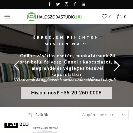
0
0
ÉBREDJEN PIHENTEN
MINDEN NAP!
Online vásárlás esetén, munkatársunk 24
órán belül felveszi Önnel a kapcsolatot, a
megrendelés véglegesítésével
kapcsolatban.
Matracok és ágykeretek széles választékával várjuk
Hívjon most! +36-20-260-0008
Szűrők