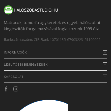
Matracok, tömörfa ágykeretek és egyéb hálószobai
kiegészítők forgalmazásával foglalkozunk 1999 óta.
Bankszámlaszám:
CIB Bank 10701135-67903223-51100005
INFORMÁCIÓK
LEGUTÓBBI BEJEGYZÉSEK
KAPCSOLAT
Facebook
Instagram