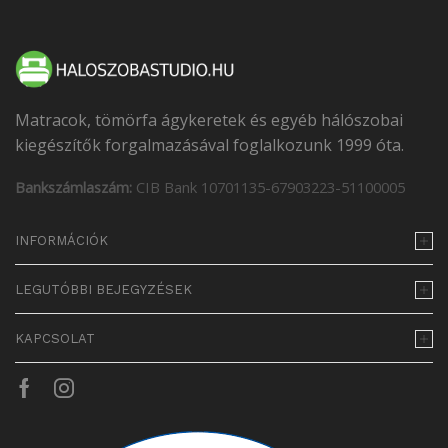
Matracok, tömörfa ágykeretek és egyéb hálószobai
kiegészítők forgalmazásával foglalkozunk 1999 óta.
Bankszámlaszám:
CIB Bank 10701135-67903223-51100005
INFORMÁCIÓK
LEGUTÓBBI BEJEGYZÉSEK
KAPCSOLAT
Facebook
Instagram