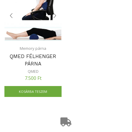
Memory párna
QMED FÉLHENGER
PÁRNA
QMED
7.500
Ft
KOSÁRBA TESZEM