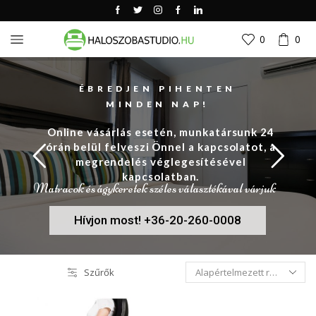
0
0
ÉBREDJEN PIHENTEN
MINDEN NAP!
Online vásárlás esetén, munkatársunk 24
órán belül felveszi Önnel a kapcsolatot, a
megrendelés véglegesítésével
kapcsolatban.
Matracok és ágykeretek széles választékával várjuk
Hívjon most! +36-20-260-0008
Szűrők