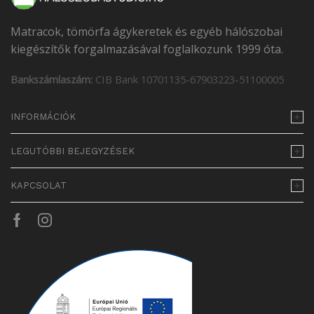
Matracok, tömörfa ágykeretek és egyéb hálószobai
kiegészítők forgalmazásával foglalkozunk 1999 óta.
Bankszámlaszám:
CIB Bank 10701135-67903223-51100005
INFORMÁCIÓK
LEGUTÓBBI BEJEGYZÉSEK
KAPCSOLAT
Facebook
Instagram