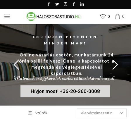
0
0
ÉBREDJEN PIHENTEN
MINDEN NAP!
Online vásárlás esetén, munkatársunk 24
órán belül felveszi Önnel a kapcsolatot, a
megrendelés véglegesítésével
kapcsolatban.
Matracok és ágykeretek széles választékával várjuk
Hívjon most! +36-20-260-0008
Szűrők