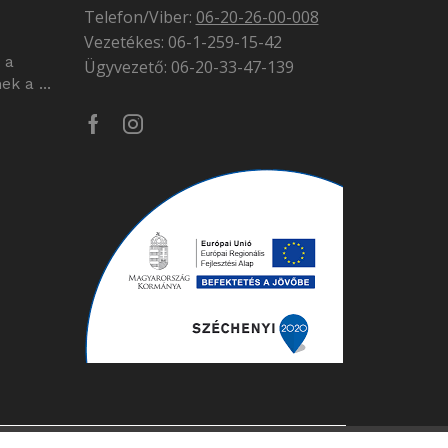
Telefon/Viber:
06-20-26-00-008
Vezetékes: 06-1-259-15-42
 a
Ügyvezető: 06-20-33-47-139
k a ...
Facebook
Instagram