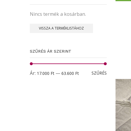
Nincs termék a kosárban.
VISSZA A TERMÉKLISTÁHOZ
SZŰRÉS ÁR SZERINT
Min
Max
Ár:
—
SZŰRÉS
17.000 Ft
63.600 Ft
ár
ár