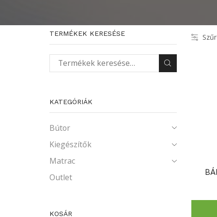
TERMÉKEK KERESÉSE
Szűr
Keresés a következőre:
KATEGÓRIÁK
Bútor
Kiegészítők
Matrac
BÁ
Outlet
KOSÁR