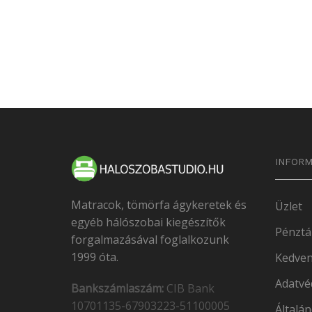
INFORM
Matracok, tömörfa ágykeretek és
Üzlet
egyéb hálószobai kiegészítők
Pénztá
forgalmazásával foglalkozunk
1999 óta.
Kedven
Adatvé
Bankszámlaszám:
CIB Bank
10701135-67903223-51100005
Általán