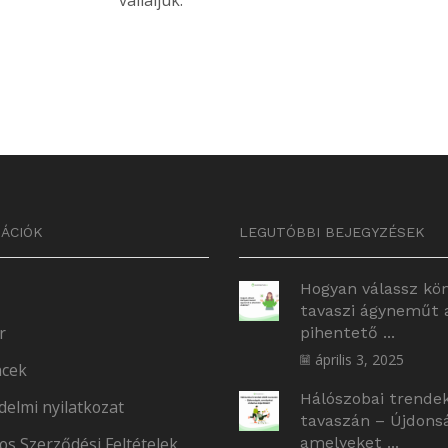
vállaljuk.
ÁCIÓK
LEGUTÓBBI BEJEGYZÉSEK
Hogyan válassz kö
tavaszi ágyneműt 
r
pihentető ...
április 3, 2025
cek
Hálószobai trende
delmi nyilatkozat
tavaszán – Újdons
os Szerződési Feltételek
amelyeket ...