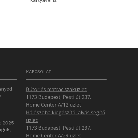
kártyával is.
KAPCSOLAT
nnyed,
Bútor és matrac szaküzlet:
a
1173 Budapest, Pesti út 237.
Home Center A/12 üzlet
Hálószoba kiegészítő, alvás segítő
üzlet:
k 2025
1173 Budapest, Pesti út 237.
ágok,
Home Center A/29 üzlet