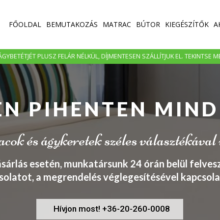
FŐOLDAL
BEMUTAKOZÁS
MATRAC
BÚTOR
KIEGÉSZÍTŐK
A
GYBETÉTJÉT PLUSZ FELÁR NÉLKÜL, DÍJMENTESEN SZÁLLÍTJUK EL. TEKINTSE 
EN PIHENTEN MIND
ok és ágykeretek széles választékával
ásárlás esetén, munkatársunk 24 órán belül felvesz
solatot, a megrendelés véglegesítésével kapcsola
Hívjon most! +36-20-260-0008