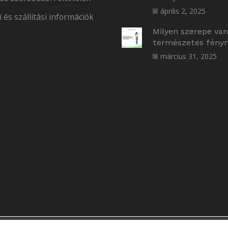
április 2, 2025
i és szállítási információk
Milyen szerepe van
természetes fényne
március 31, 2025