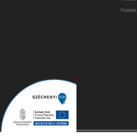
Fizetés
x