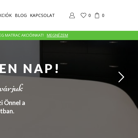
KCIÓK
BLOG
KAPCSOLAT
0
0
MEG MATRAC AKCIÓINKAT!
MEGNÉZEM
EN NAP!
 várjuk
i Önnel a
tban.