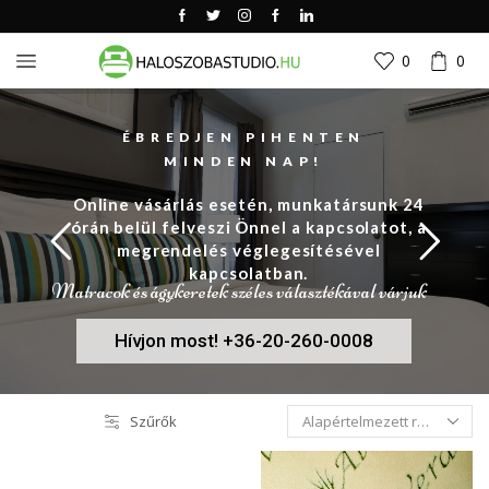
0
0
ÉBREDJEN PIHENTEN
MINDEN NAP!
Online vásárlás esetén, munkatársunk 24
órán belül felveszi Önnel a kapcsolatot, a
megrendelés véglegesítésével
kapcsolatban.
Matracok és ágykeretek széles választékával várjuk
Hívjon most! +36-20-260-0008
Szűrők