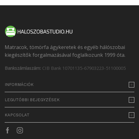
Matracok, tömörfa ágykeretek és egyéb hálószobai
kiegészítők forgalmazásával foglalkozunk 1999 óta.
Bankszámlaszám:
CIB Bank 10701135-67903223-51100005
INFORMÁCIÓK
LEGUTÓBBI BEJEGYZÉSEK
KAPCSOLAT
Facebook
Instagram