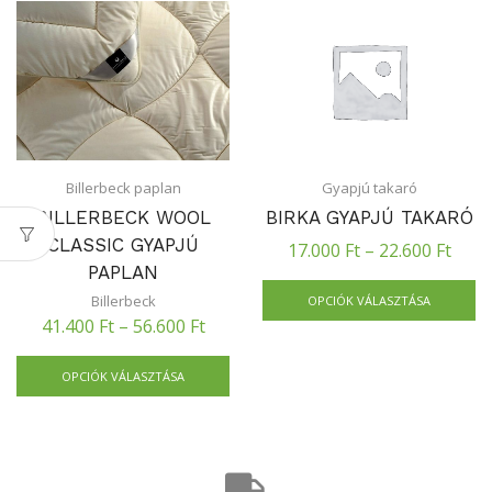
Billerbeck paplan
Gyapjú takaró
BILLERBECK WOOL
BIRKA GYAPJÚ TAKARÓ
CLASSIC GYAPJÚ
17.000
Ft
–
22.600
Ft
PAPLAN
Billerbeck
OPCIÓK VÁLASZTÁSA
41.400
Ft
–
56.600
Ft
OPCIÓK VÁLASZTÁSA