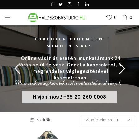
0
0
ÉBREDJEN PIHENTEN
MINDEN NAP!
Online vásárlás esetén, munkatársunk 24
órán belül felveszi Önnel a kapcsolatot, a
megrendelés véglegesítésével
kapcsolatban.
Matracok és ágykeretek széles választékával várjuk
Hívjon most! +36-20-260-0008
Szűrők