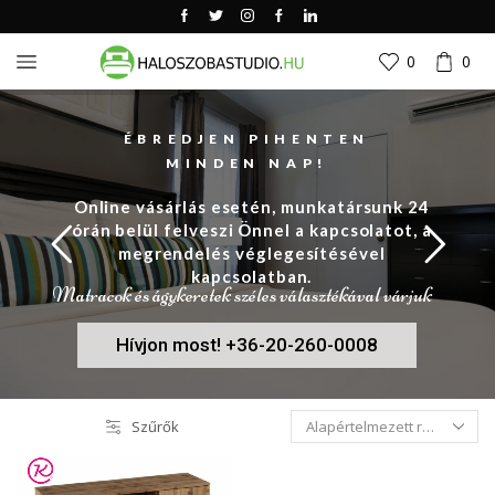
0
0
ÉBREDJEN PIHENTEN
MINDEN NAP!
Online vásárlás esetén, munkatársunk 24
órán belül felveszi Önnel a kapcsolatot, a
megrendelés véglegesítésével
kapcsolatban.
Matracok és ágykeretek széles választékával várjuk
Hívjon most! +36-20-260-0008
Szűrők