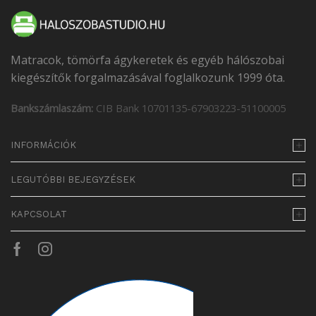
Matracok, tömörfa ágykeretek és egyéb hálószobai
kiegészítők forgalmazásával foglalkozunk 1999 óta.
Bankszámlaszám:
CIB Bank 10701135-67903223-51100005
INFORMÁCIÓK
LEGUTÓBBI BEJEGYZÉSEK
KAPCSOLAT
Facebook
Instagram