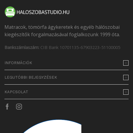
Matracok, tömörfa ágykeretek és egyéb hálószobai
kiegészítők forgalmazásával foglalkozunk 1999 óta.
Bankszámlaszám:
CIB Bank 10701135-67903223-51100005
INFORMÁCIÓK
LEGUTÓBBI BEJEGYZÉSEK
KAPCSOLAT
Facebook
Instagram