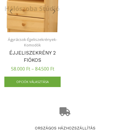
Ágyrácsok-Éjjeliszekrények-
Komodók
ÉJJELISZEKRÉNY 2
FIÓKOS
58.000
Ft
–
84.500
Ft
OPCIÓK VÁLASZTÁSA
ORSZÁGOS HÁZHOZSZÁLLÍTÁS