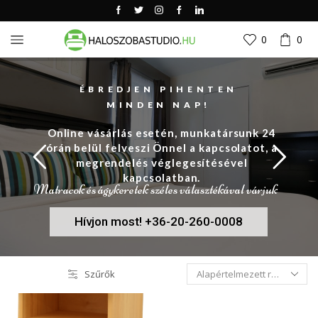
0
0
ÉBREDJEN PIHENTEN
MINDEN NAP!
Online vásárlás esetén, munkatársunk 24
órán belül felveszi Önnel a kapcsolatot, a
megrendelés véglegesítésével
kapcsolatban.
Matracok és ágykeretek széles választékával várjuk
Hívjon most! +36-20-260-0008
Szűrők