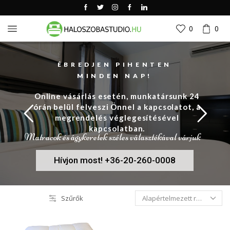
0
0
ÉBREDJEN PIHENTEN
MINDEN NAP!
Online vásárlás esetén, munkatársunk 24
órán belül felveszi Önnel a kapcsolatot, a
megrendelés véglegesítésével
kapcsolatban.
Matracok és ágykeretek széles választékával várjuk
Hívjon most! +36-20-260-0008
Szűrők