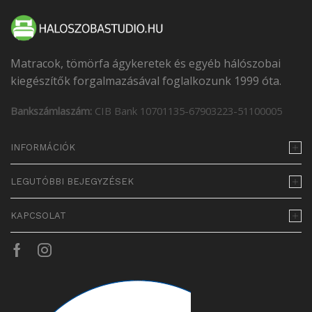
Matracok, tömörfa ágykeretek és egyéb hálószobai
kiegészítők forgalmazásával foglalkozunk 1999 óta.
Bankszámlaszám:
CIB Bank 10701135-67903223-51100005
INFORMÁCIÓK
LEGUTÓBBI BEJEGYZÉSEK
KAPCSOLAT
Facebook
Instagram