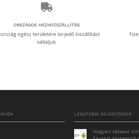
ORSZÁGOS HÁZHOZSZÁLLÍTÁS
 ország egész területére terjedő kiszállítást
Fize
vállaljuk.
ÁCIÓK
LEGUTÓBBI BEJEGYZÉSEK
Hogyan válassz kö
tavaszi ágyneműt 