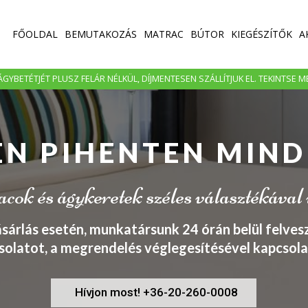
FŐOLDAL
BEMUTAKOZÁS
MATRAC
BÚTOR
KIEGÉSZÍTŐK
A
GYBETÉTJÉT PLUSZ FELÁR NÉLKÜL, DÍJMENTESEN SZÁLLÍTJUK EL. TEKINTSE 
EN PIHENTEN MIND
ok és ágykeretek széles választékával
ásárlás esetén, munkatársunk 24 órán belül felvesz
solatot, a megrendelés véglegesítésével kapcsola
Hívjon most! +36-20-260-0008