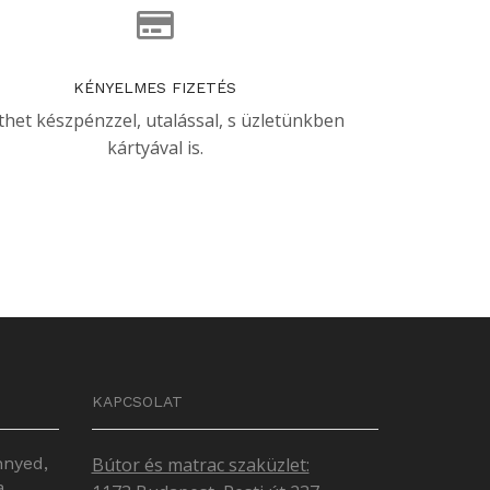
KÉNYELMES FIZETÉS
thet készpénzzel, utalással, s üzletünkben
kártyával is.
KAPCSOLAT
nnyed,
Bútor és matrac szaküzlet:
a