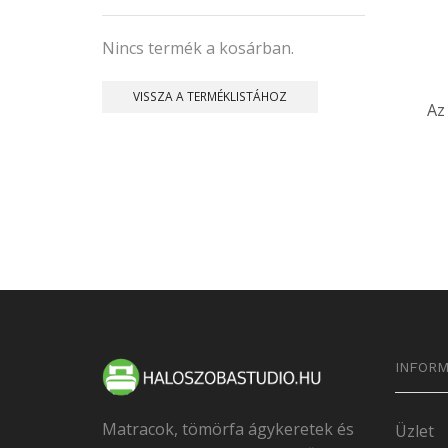
Nincs termék a kosárban.
VISSZA A TERMÉKLISTÁHOZ
Az
INFORM
Matracok, tömörfa ágykeretek és
Üzlet