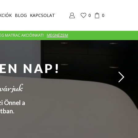
KCIÓK
BLOG
KAPCSOLAT
0
0
MEG MATRAC AKCIÓINKAT!
MEGNÉZEM
EN NAP!
 várjuk
i Önnel a
tban.