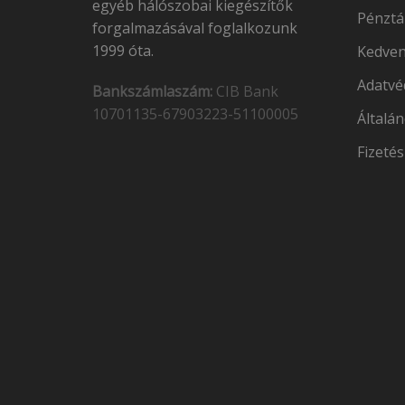
egyéb hálószobai kiegészítők
Pénztá
forgalmazásával foglalkozunk
1999 óta.
Kedven
Adatvé
Bankszámlaszám:
CIB Bank
10701135-67903223-51100005
Általán
Fizetés