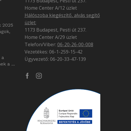
1173 Budapest, Pesti út 237.
Home Center A/12 üzlet
Hálószoba kiegészítő, alvás segítő
üzlet:
k 2025
1173 Budapest, Pesti út 237.
ágok,
Home Center A/29 üzlet
Telefon/Viber:
06-20-26-00-008
Vezetékes: 06-1-259-15-42
 a
Ügyvezető: 06-20-33-47-139
k a ...
Facebook
Instagram