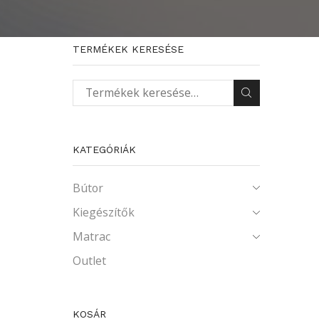
TERMÉKEK KERESÉSE
Keresés a következőre:
KATEGÓRIÁK
Bútor
Kiegészítők
Matrac
Outlet
KOSÁR