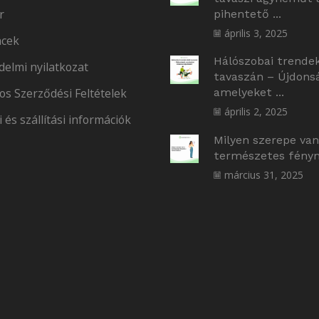
r
pihentető ...
április 3, 2025
cek
Hálószobai trende
delmi nyilatkozat
tavaszán – Újdons
os Szerződési Feltételek
amelyeket ...
április 2, 2025
i és szállítási információk
Milyen szerepe van
természetes fényne
március 31, 2025