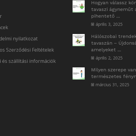
Hogyan válassz kö
tavaszi ágyneműt 
r
pihentető ...
április 3, 2025
cek
Hálószobai trende
delmi nyilatkozat
tavaszán – Újdons
os Szerződési Feltételek
amelyeket ...
április 2, 2025
i és szállítási információk
Milyen szerepe van
természetes fényne
március 31, 2025