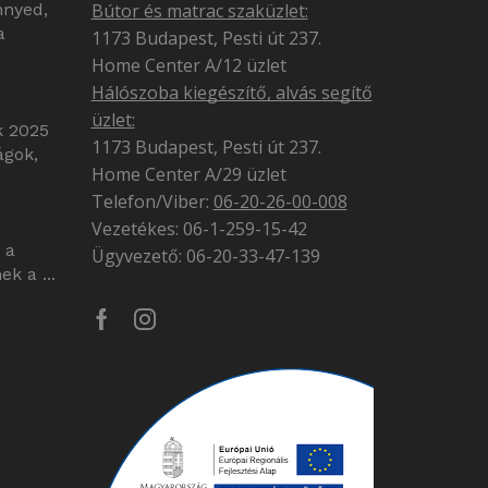
nnyed,
Bútor és matrac szaküzlet:
a
1173 Budapest, Pesti út 237.
Home Center A/12 üzlet
Hálószoba kiegészítő, alvás segítő
üzlet:
k 2025
1173 Budapest, Pesti út 237.
ágok,
Home Center A/29 üzlet
Telefon/Viber:
06-20-26-00-008
Vezetékes: 06-1-259-15-42
 a
Ügyvezető: 06-20-33-47-139
k a ...
Facebook
Instagram