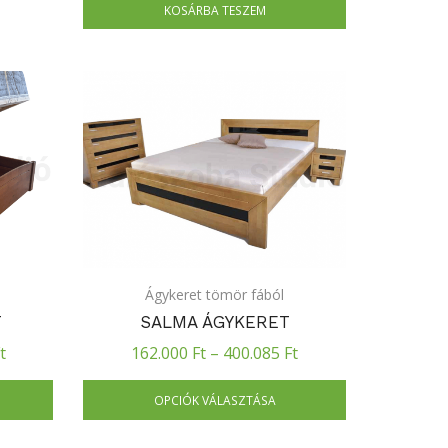
KOSÁRBA TESZEM
Ágykeret tömör fából
T
SALMA ÁGYKERET
t
162.000
Ft
–
400.085
Ft
OPCIÓK VÁLASZTÁSA