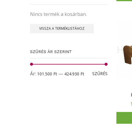
Nincs termék a kosárban.
VISSZA A TERMÉKLISTÁHOZ
SZŰRÉS ÁR SZERINT
Min
Max
Ár:
—
SZŰRÉS
101.500 Ft
424.930 Ft
ár
ár