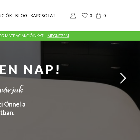
KCIÓK
BLOG
KAPCSOLAT
0
0
MEG MATRAC AKCIÓINKAT!
MEGNÉZEM
EN NAP!
 várjuk
i Önnel a
tban.