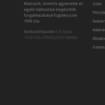
Matracok, tömörfa ágykeretek és
Üzlet
egyéb hálószobai kiegészítők
Pénztá
forgalmazásával foglalkozunk
1999 óta.
Kedven
Adatvé
Bankszámlaszám:
CIB Bank
10701135-67903223-51100005
Általán
Fizetés