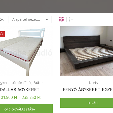
ők
IÓ
ykeret tömör fából
,
Bútor
Norty
DALLAS ÁGYKERET
FENYŐ ÁGYKERET EGYE
101.500
Ft
–
235.750
Ft
TOVÁBB
OPCIÓK VÁLASZTÁSA