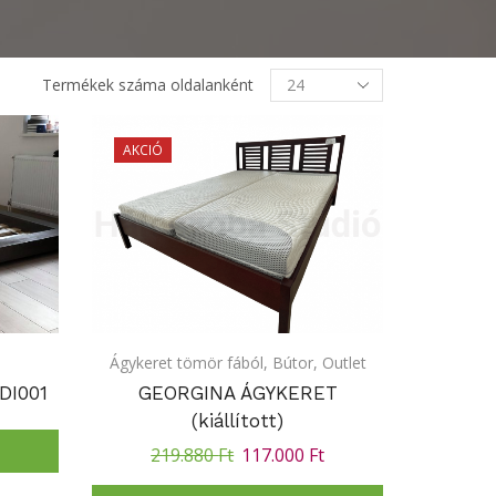
Termékek
Termékek száma oldalanként
oldalanként
AKCIÓ
Ágykeret tömör fából
,
Bútor
,
Outlet
DI001
GEORGINA ÁGYKERET
(kiállított)
219.880
Ft
117.000
Ft