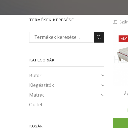
TERMÉKEK KERESÉSE
Szűr
AKC
Keresés a következőre:
KATEGÓRIÁK
Bútor
Kiegészítők
Ág
Matrac
Outlet
KOSÁR