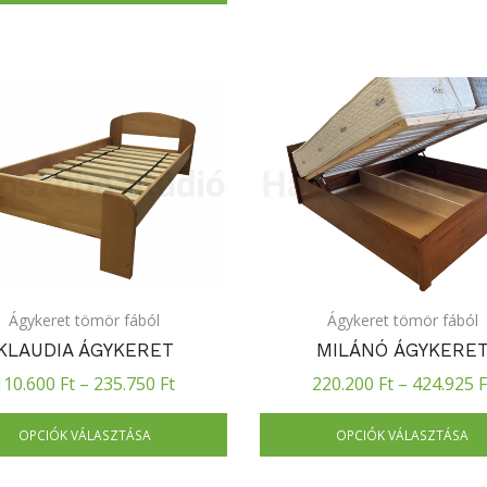
Ágykeret tömör fából
Ágykeret tömör fából
KLAUDIA ÁGYKERET
MILÁNÓ ÁGYKERE
110.600
Ft
–
235.750
Ft
220.200
Ft
–
424.925
F
OPCIÓK VÁLASZTÁSA
OPCIÓK VÁLASZTÁSA