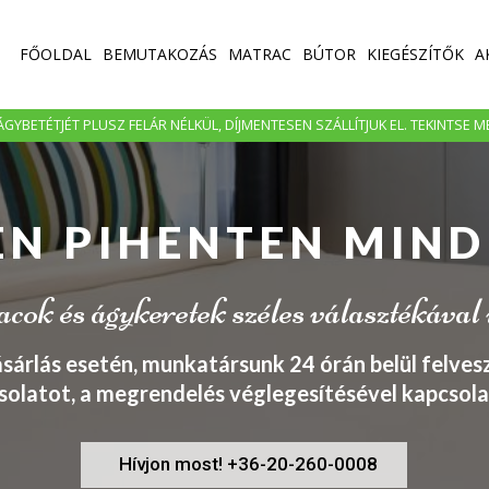
FŐOLDAL
BEMUTAKOZÁS
MATRAC
BÚTOR
KIEGÉSZÍTŐK
A
GYBETÉTJÉT PLUSZ FELÁR NÉLKÜL, DÍJMENTESEN SZÁLLÍTJUK EL. TEKINTSE 
EN PIHENTEN MIND
ok és ágykeretek széles választékával
ásárlás esetén, munkatársunk 24 órán belül felvesz
solatot, a megrendelés véglegesítésével kapcsola
Hívjon most! +36-20-260-0008